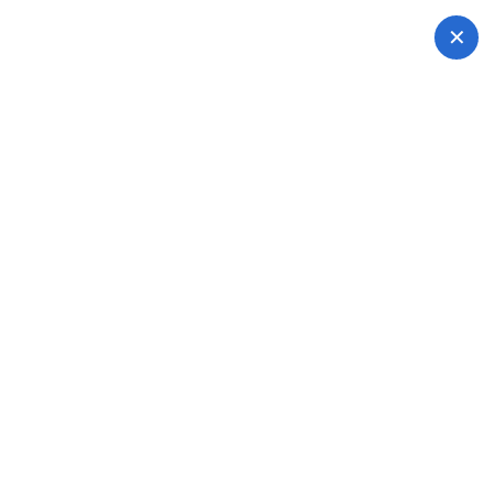
登录平台
✕
标签云列表
按标签聚合浏览相关文章
拉斯维加斯娱乐城 - 好莱坞大片口碑分裂，观众评分两