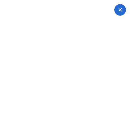
✕
城
新闻中心
联系我们
登录平台
议始末与最
拉斯维加斯娱乐城
专业 · 信赖 · 安全