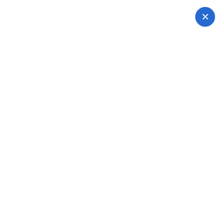
✕
城
新闻中心
联系我们
登录平台
争议焦点
拉斯维加斯娱乐城
专业 · 信赖 · 安全
立即注册