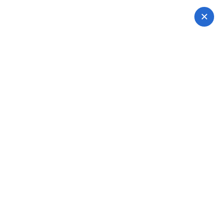
✕
城
新闻中心
联系我们
登录平台
读者热议
拉斯维加斯娱乐城
专业 · 信赖 · 安全
立即注册